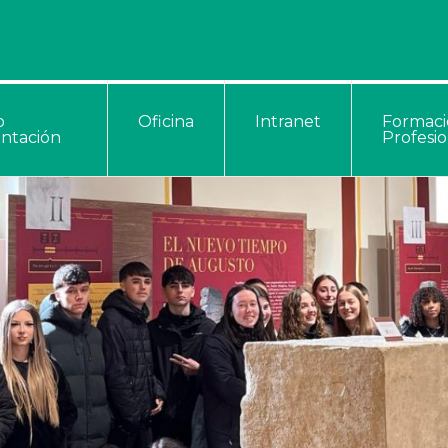
b
Oficina
Intranet
Formac
entación
Profesio