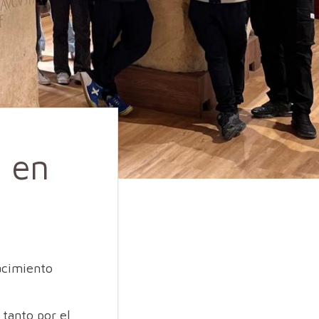
 en
yacimiento
 tanto por el