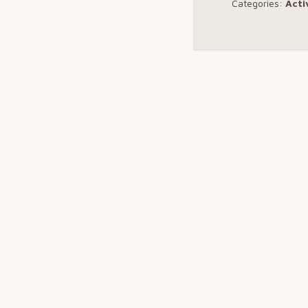
Categories:
Acti
Pie
de
página