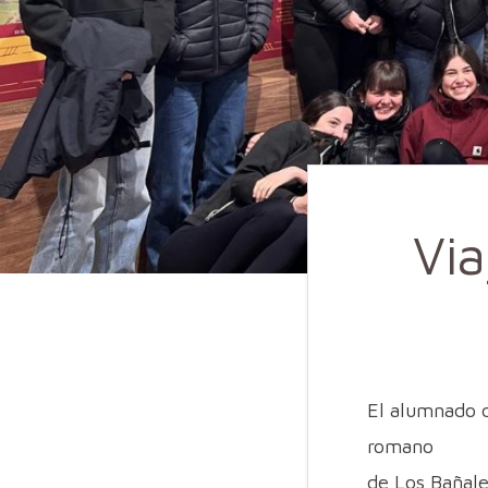
Vi
El alumnado d
romano
de Los Bañale