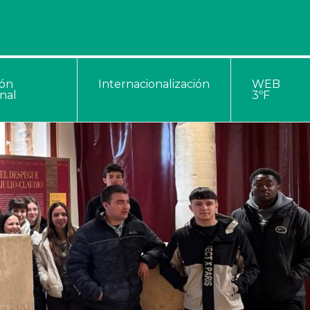
ión
Internacionalización
WEB
nal
3ºF