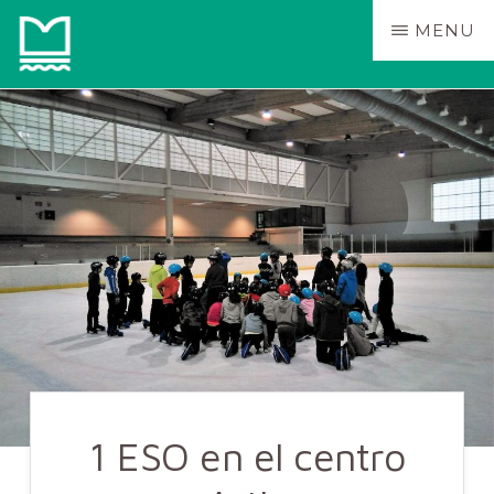
Skip
MENU
to
main
IES
MENDILLORRI
content
BHI
1 ESO en el centro